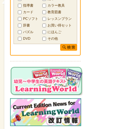
指導書
カラー教具
カード
教育図書
PCソフト
レッスンプラン
辞書
お買い得セット
パズル
にほんご
DVD
その他