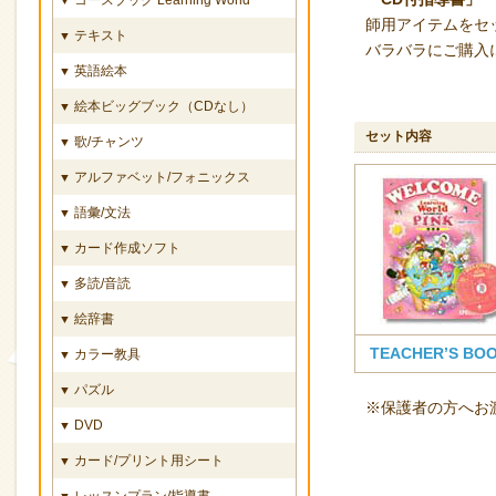
師用アイテムをセ
テキスト
▼
バラバラにご購入
英語絵本
▼
絵本ビッグブック（CDなし）
▼
セット内容
歌/チャンツ
▼
アルファベット/フォニックス
▼
語彙/文法
▼
カード作成ソフト
▼
多読/音読
▼
絵辞書
▼
TEACHER’S BO
カラー教具
▼
パズル
▼
※保護者の方へお渡
DVD
▼
カード/プリント用シート
▼
レッスンプラン/指導書
▼