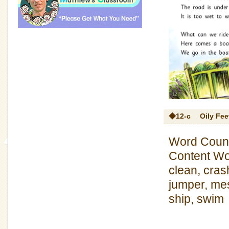
◆12-c
Oily Fee
Word Count
Content Wo
clean, crash
jumper, mes
ship, swim