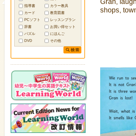
Gran, laugh
指導書
カラー教具
shops, tow
カード
教育図書
PCソフト
レッスンプラン
辞書
お買い得セット
パズル
にほんご
DVD
その他