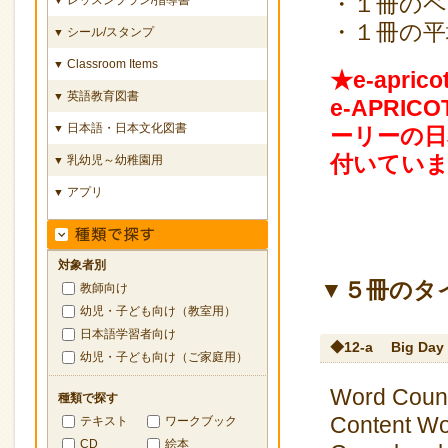
・１冊のペ
・１冊の平
シール/スタンプ
▼
Classroom Items
▼
★e-apric
英語教育図書
▼
e-APR
日本語・日本文化図書
▼
ーリーの日
付いてい
乳幼児～幼稚園用
▼
アプリ
▼
対象者別
▼５冊のタ
教師向け
幼児・子ども向け（教室用）
日本語学習者向け
◆12-a
Big Day
幼児・子ども向け（ご家庭用）
Word Count
種類で探す
Content Wor
テキスト
ワークブック
CD
絵本