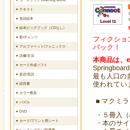
テキスト
▼
英語絵本
▼
絵本ビッグブック（CDなし）
▼
歌/チャンツ
▼
フィクショ
パック！
アルファベット/フォニックス
▼
語彙/文法
▼
本商品は、e
カード作成ソフト
▼
Springb
多読/音読
最も人口の多
▼
使われてい
絵辞書
▼
カラー教具
▼
■ マクミ
パズル
▼
DVD
▼
・５冊入（a
カード/プリント用シート
▼
・本のサイズ
レッスンプラン/指導書
▼