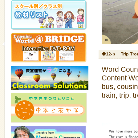
◆12-b
Trip Tro
Word Count
Content Wor
bus, cousins,
train, trip, 