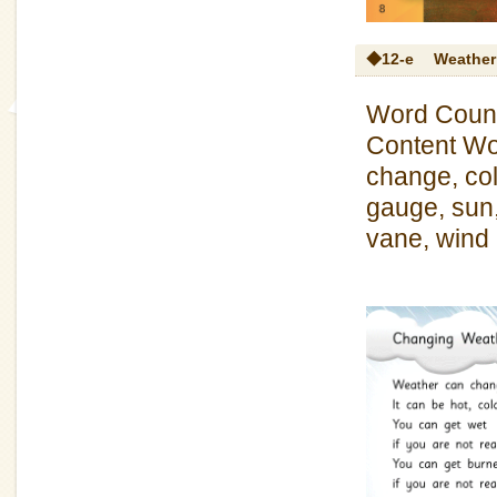
◆12-e
Weather
Word Count
Content Wo
change, col
gauge, sun
vane, wind