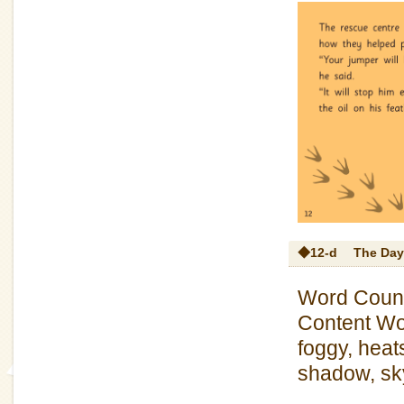
◆12-d
The Day
Word Count
Content Wor
foggy, heat
shadow, sk