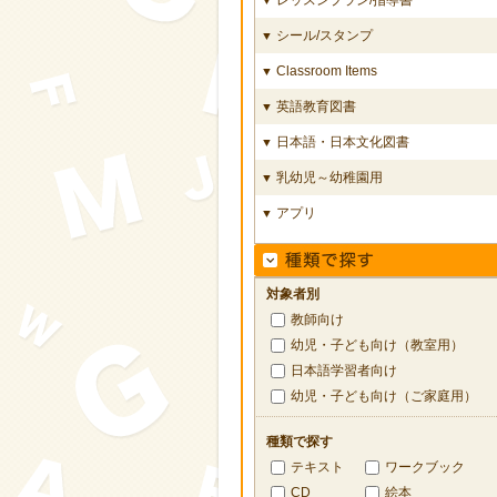
シール/スタンプ
▼
Classroom Items
▼
英語教育図書
▼
日本語・日本文化図書
▼
乳幼児～幼稚園用
▼
アプリ
▼
対象者別
教師向け
幼児・子ども向け（教室用）
日本語学習者向け
幼児・子ども向け（ご家庭用）
種類で探す
テキスト
ワークブック
CD
絵本