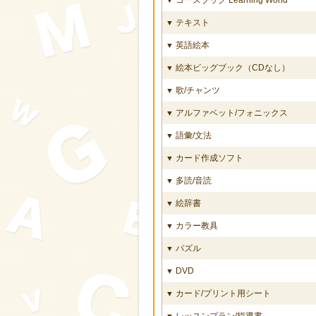
テキスト
▼
英語絵本
▼
絵本ビッグブック（CDなし）
▼
歌/チャンツ
▼
アルファベット/フォニックス
▼
語彙/文法
▼
カード作成ソフト
▼
多読/音読
▼
絵辞書
▼
カラー教具
▼
パズル
▼
DVD
▼
カード/プリント用シート
▼
レッスンプラン/指導書
▼