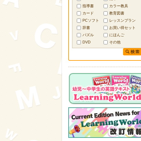
指導書
カラー教具
カード
教育図書
PCソフト
レッスンプラン
辞書
お買い得セット
パズル
にほんご
DVD
その他