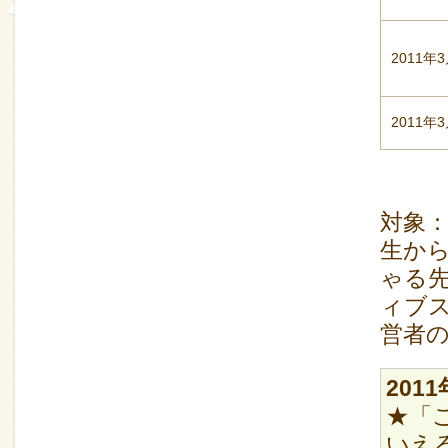
2011年
2011年
対象
生か
ゃる
ィブ
営者
20
★「
いえ