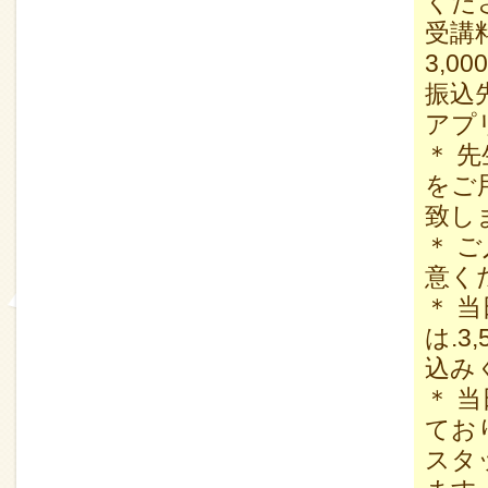
くだ
受講
3,0
振込先
アプ
＊ 
をご
致し
＊ 
意く
＊ 
は.
込み
＊ 
てお
スタ