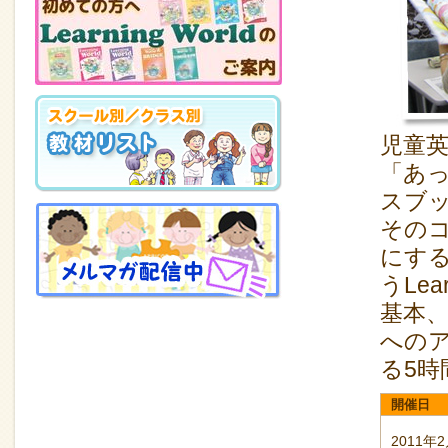
児童
「あ
スブッ
その
にす
うLe
基本
への
る5時
開催日
2011年