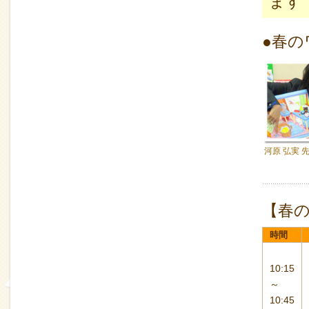
ます
●春
河原 弘実 
【春
時間
10:15
～
10:45