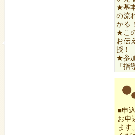
★基
の流
かる
★こ
お伝
授！
★参
「指
■申
お申込
ます