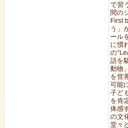
で習
間の
Firs
う」
ール
に慣れ
の”Le
語を
動物
を世
可能
子ど
を肯
体感
の文
堂々