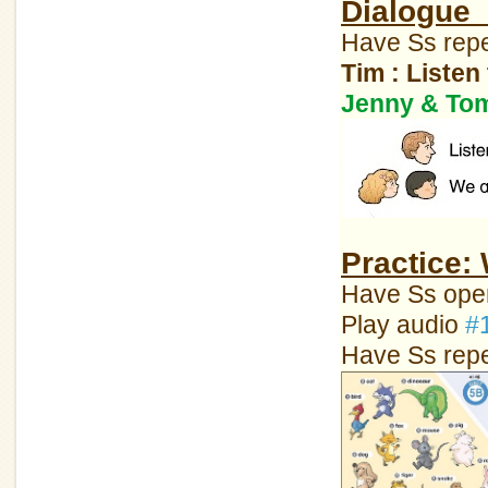
Dialogu
Have Ss repea
Tim : Listen
Jenny & Tom
Practice:
Have Ss open
Play audio
#
Have Ss repea