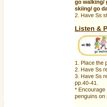
go walking/
skiing/ go d
2. Have Ss s
Listen &
1. Place the 
2. Have Ss re
3. Have Ss re
pp.40-41.
* Encourage c
penguins on 