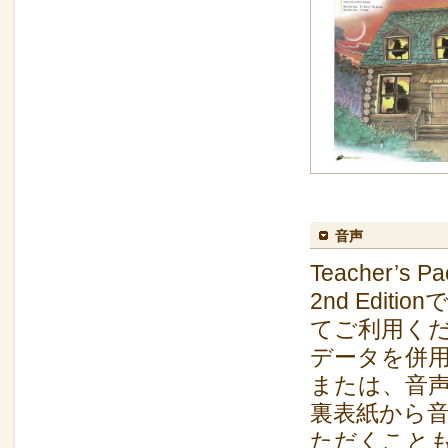
音声
Teacher’s
2nd Edi
てご利用くだ
データを併
または、音声QR
裏表紙から音声
ただくこと