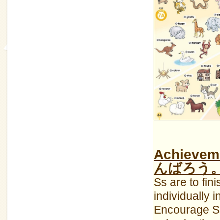
Achiev
んばろう
Ss are to fin
individually i
Encourage S