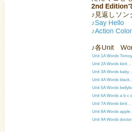
2nd Edit
♪見返しソン
♪Say Hello
♪Action Colo
♪各Unit Wo
Unit 1A Words Tom
Unit 2A Words bird
Unit 3A Words bab
Unit 4A Words blac
Unit 5A Words bellyb
Unit 6A Words a b c 
Unit 7A Words bird…
Unit 8A Words appl
Unit 9A Words docto