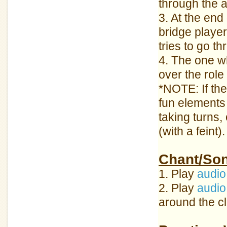
through the a
3. At the end 
bridge playe
tries to go th
4. The one w
over the role
*NOTE: If the
fun elements
taking turns,
(with a feint).
Chant/So
1. Play
audio
2. Play
audio
around the c