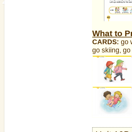
What to P
CARDS:
go 
go skiing, go