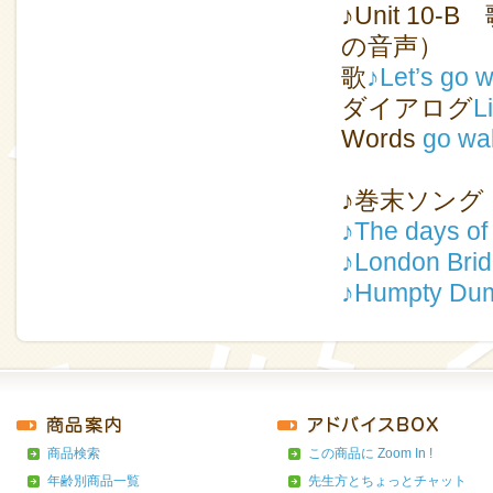
♪Unit 10
の音声）
歌
♪Let’s go w
ダイアログ
L
Words
go wa
♪巻末ソング
♪The days of
♪London Bri
♪Humpty Du
商品検索
この商品に Zoom In !
年齢別商品一覧
先生方とちょっとチャット