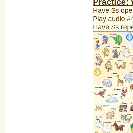
Practice:
Have Ss open
Play audio
#
Have Ss repea