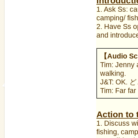
Introduct
1. Ask Ss: c
camping/ fis
2. Have Ss op
and introduc
【Audio Sc
Tim: Jen
walking.
J&T: OK.
Tim: Far
Action to
1. Discuss w
fishing, camp