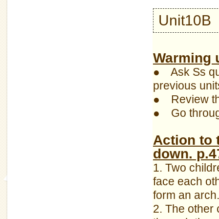
Unit10
Warming 
● Ask Ss que
previous unit
● Review the
● Go through
Action to 
down. p.4
1. Two childr
face each ot
form an arch
2. The other 