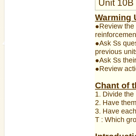
Unit 10B
Warming 
●Review the 
reinforcemen
●Ask Ss quest
previous unit
●Ask Ss their
●Review acti
Chant of 
1. Divide the
2. Have them
3. Have each 
T : Which gro