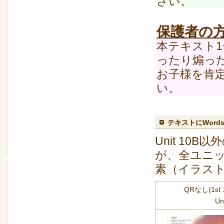
さい。
保護者の
本テキスト
ったり煽っ
お子様を肯
い。
テキストにWord
Unit 1
が、全ユニ
素（イラスト
QRなし(1st
Un