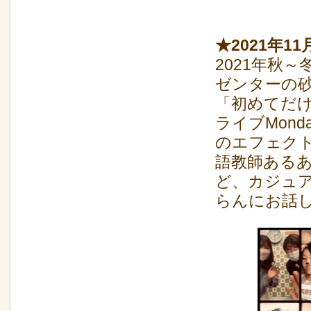
★2021年1
2021年秋～冬
ゼンターの
「初めてだ
ライブMond
のエフェク
語教師ある
ど、カジュ
らんにお話