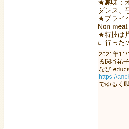
★趣味：
ダンス、
★プライ
Non-meat
★特技は
に行った
2021年
る関谷祐
なび educa
https://an
でゆるく