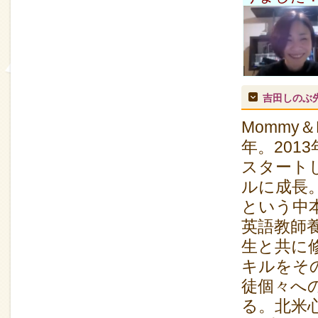
吉田しのぶ
Mommy
年。201
スタート
ルに成長
という中
英語教師
生と共に
キルをそ
徒個々へ
る。北米