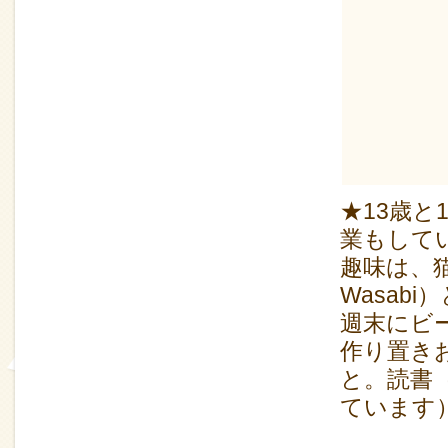
★13歳と
業もして
趣味は、
Wasab
週末にビ
作り置き
と。読書
ています