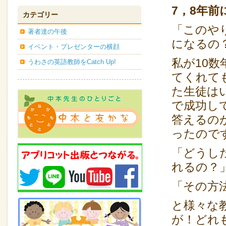
7，8年
カテゴリー
「このや
著者達の午後
になるの
イベント・プレゼンターの横顔
私が10
うわさの英語教師をCatch Up!
てくれて
た生徒は
で成功して
答えるの
ったので
「どうし
れるの？
「その方
と様々な
が！どれ