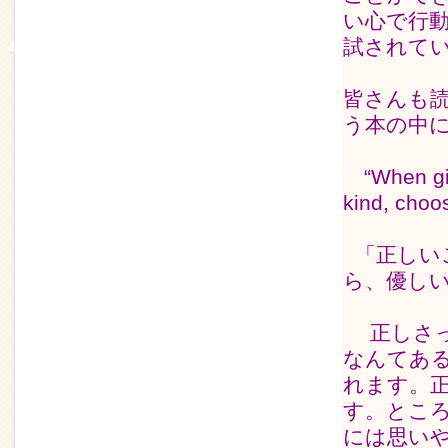
い心で行
試されて
皆さんも
う本の中
“When give
kind, choos
「正しい
ら、優し
正しさっ
なんてあ
れます。
す。とこ
には思い