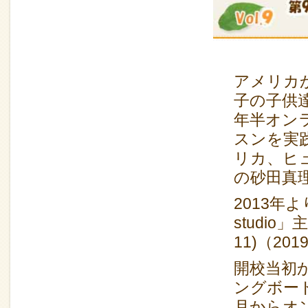
アメリカ
子の子供
年半オン
スンを実
リカ、ヒ
の砂田真
2013年
studi
11)（20
開校当初から
ングボード
月からオ