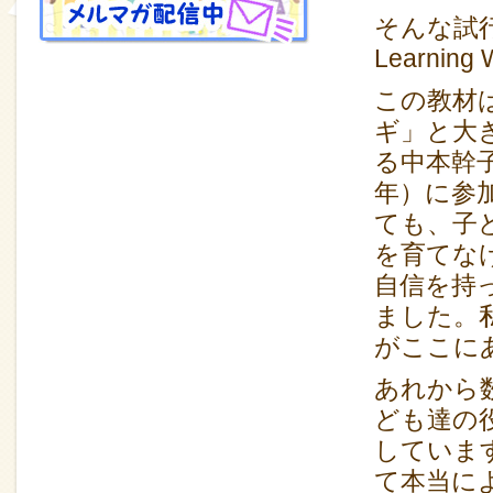
そんな試
Learnin
この教材
ギ」と大
る中本幹子
年）に参
ても、子
を育てな
自信を持
ました。
がここに
あれから
ども達の
していま
て本当に