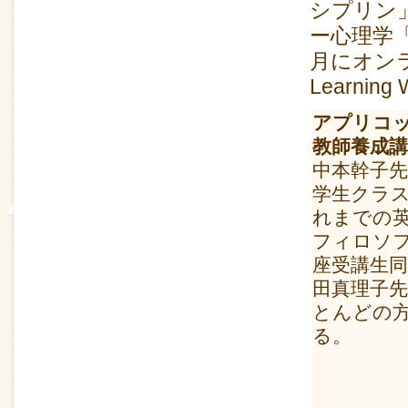
シプリン
ー心理学
月にオン
Learning
アプリコッ
教師養成講
中本幹子
学生クラ
れまでの
フィロソ
座受講生
田真理子
とんどの方
る。