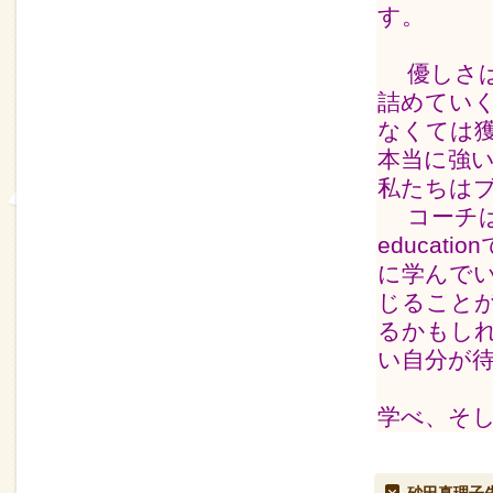
す。
優しさは
詰めてい
なくては
本当に強
私たちは
コーチは
educa
に学んで
じること
るかもし
い自分が
学べ、そ
砂田真理子