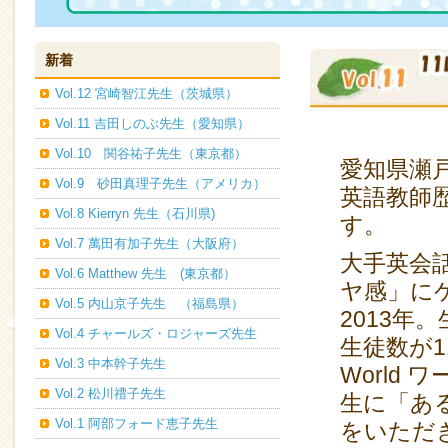
新着
Vol.12 宮崎智江先生（茨城県）
Vol.11 吉田しのぶ先生（愛知県）
Vol.10 関谷祐子先生（東京都）
愛知県瀬
Vol.9 砂田真理子先生（アメリカ）
英語教師
Vol.8 Kierryn 先生（石川県)
す。
Vol.7 萬田有加子先生（大阪府）
大手英会
Vol.6 Matthew 先生 (東京都）
ヤ感」に
Vol.5 内山京子先生 （福島県）
2013年
Vol.4 チャールズ・ロジャーズ先生
生徒数が1
Vol.3 中本幹子先生
World
Vol.2 松川禮子先生
生に「あ
Vol.1 阿部フォード恵子先生
をいただ