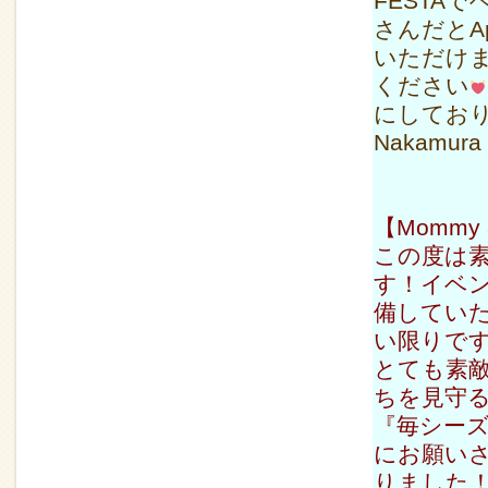
FESTA
さんだとAp
いただけ
ください
にしておりま
Nakamura
【Mommy
この度は
す！イベ
備してい
い限りで
とても素
ちを見守
『毎シー
にお願い
りました