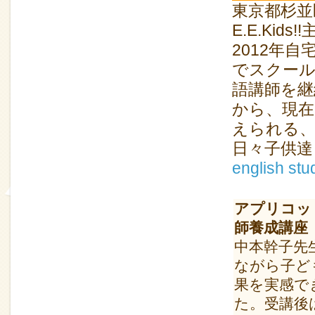
東京都杉並
E.E.Kids
2012年
でスクール
語講師を継
から、現在
えられる
日々子供達
english stu
アプリコット
師養成講座
中本幹子先
ながら子ど
果を実感で
た。受講後