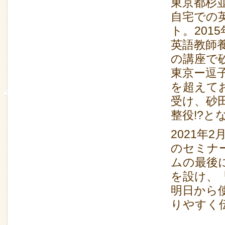
東京都杉並
自宅での
ト。2015
英語教師
の講座で
東京ー逗
を超えて
受け、砂
整役!?と
2021年
のセミナ
ムの最後
を設け、
明日から
りやすく