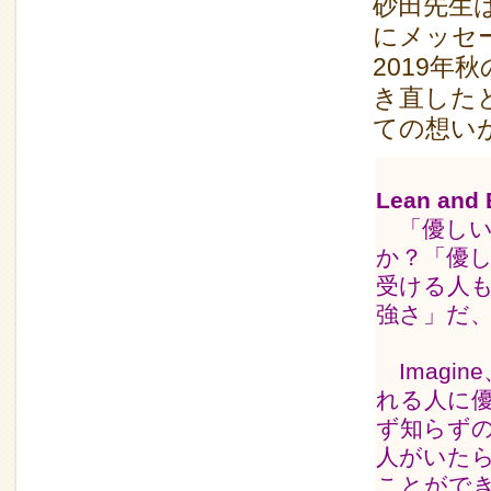
砂田先生
にメッセ
2019
き直した
ての想い
Lean and 
「優しい
か？「優
受ける人
強さ」だ
Imagi
れる人に
ず知らず
人がいた
ことがで