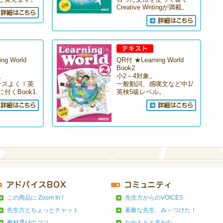
Creative Writingが満載。
ng World
QR付 ★Learning World
Book2
。
小2～4対象。
ンスよく！英
一般動詞、感嘆文など中1/
付くBook1.
英検5級レベル。
この商品に Zoom In !
先生方からのVOICES
先生方とちょっとチャット
素敵な先生、み～つけた！
教材選びのコツ
なかもとと友かな