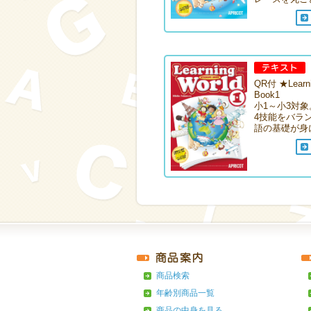
QR付 ★Learni
Book1
小1～小3対象
4技能をバラ
語の基礎が身に
商品検索
年齢別商品一覧
商品の中身を見る