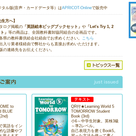
ジタル版(音声・カードデータ等）は
APRICOT-Online
で販売中
先生方へ】
タログ掲載の
「英語絵本ビッグブックセット」
や
「Let's Try 1, 2
ット」
等の商品は、全国教科書卸協同組合の企画品です。
各県の教科書供給会社経由でお求めください。
こちら
出入り業者様経由で弊社からも直接お求めいただけます。
版の連絡先をお伝えください。
ME to
QR付★Learning World 5
ld BLUE
TOMORROW Student
(2nd)
Book (3rd)
。
小6～中学生対象。英検3級
で英語をイン
～準2レベル。
的な語彙やフ
自己表現力を磨くBook5。
と覚えます。
習った文法を使って書く