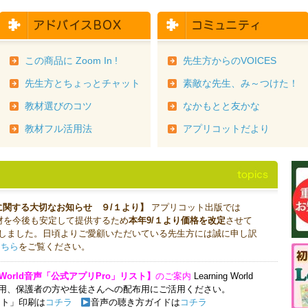
この商品に Zoom In !
先生方からのVOICES
先生方とちょっとチャット
素敵な先生、み～つけた！
教材選びのコツ
なかもとと友かな
教材フル活用法
アプリコットだより
に関する大切なお知らせ ９/１より】
アプリコット出版では
などの教材を今後も安定して提供するため
本年9/１より価格を改定
させて
しました。日頃よりご愛顧いただいている先生方には誠に申し訳
こちら
をご覧ください。
ng World音声「公式アプリPro」リスト】
のご案内
Learning World
用、
保護者の方や生徒さんへの配布用にご活用ください。
スト」印刷は
コチラ
音声の聴き方ガイドは
コチラ