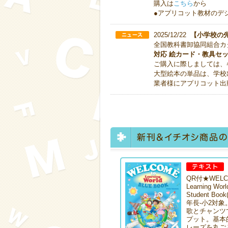
購入は
こちら
から
●アプリコット教材のデ
2025/12/22
【小学校の
全国教科書卸協同組合カ
対応 絵カード・教具セ
ご購入に際しましては、
大型絵本の単品は、学校
業者様にアプリコット出
QR付★WELCO
Learning Wor
Student Book
年長-小2対象
歌とチャンツ
プット。基本
レーズを丸ご