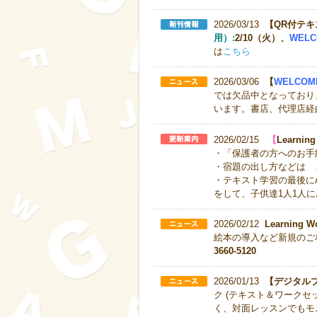
2026/03/13
【QR付テキ
用）:
2/10（火）、
WEL
は
こちら
2026/03/06
【
WELCOM
では欠品中となっており
います。書店、代理店経由
2026/02/15
【
Learni
・「保護者の方へのお手
・宿題の出し方などは
・テキスト学習の最後にAchie
をして、子供達1人1人
2026/02/12
Learning 
絵本の導入など新規のご
3660-5120
2026/01/13
【デジタル
ク (テキスト＆ワーク
く、対面レッスンでもモ