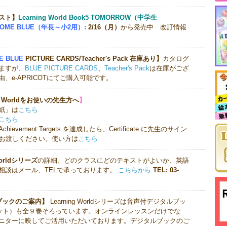
スト】
Learning World Book5 TOMORROW（中学生
COME BLUE（年長～小2用）:
2/16（月）
から発売中 改訂情報
E BLUE
PICTURE CARDS/Teacher's Pack 在庫あり】
カタログ
ますが、
BLUE PICTURE CARDS
、
Teacher's Pack
は在庫がござ
、e-APRICOTにてご購入可能です。
ng Worldをお使いの先生方へ
】
紙」は
こちら
こちら
vement Targets を達成したら、Certificate に先生のサイン
にお渡しください。使い方は
こちら
Worldシリーズ
の詳細、どのクラスにどのテキストがよいか、英語
相談はメール、TELで承っております。
こちらから
TEL: 03-
ブックのご案内】
Learning Worldシリーズは音声付デジタルブッ
セット）も全９巻そろっています。オンラインレッスンだけでな
ニターに映してご活用いただいております。デジタルブックのご