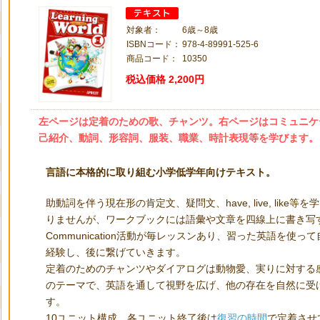
対象者：
6歳～8歳
ISBNコード：
978-4-89991-525-6
商品コード：
10350
税込価格
2,200円
左ページは定着のための歌、チャンツ。右ページはコミュニケ
己紹介、動詞、形容詞、服装、職業、時計表現等を学びます。
言語に本格的に取り組む小学低学年向けテキスト。
助動詞を伴う現在形の肯定文、疑問文、have, live, lik
りませんが、ワークブックには語彙や文章を四線上に書き写
Communication活動が毎レッスンあり、習った英語を使
経験し、後に繋げていきます。
定着のためのチャンツやダイアログは動物愛、実りに対する
のテーマで、英語を通して視野を広げ、他の存在を自然に受
す。
10ユニット構成。各ユニット終了後は
復習の時間
で定着させ