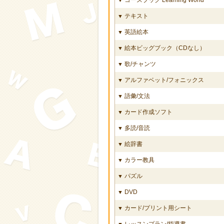
テキスト
▼
英語絵本
▼
絵本ビッグブック（CDなし）
▼
歌/チャンツ
▼
アルファベット/フォニックス
▼
語彙/文法
▼
カード作成ソフト
▼
多読/音読
▼
絵辞書
▼
カラー教具
▼
パズル
▼
DVD
▼
カード/プリント用シート
▼
レッスンプラン/指導書
▼