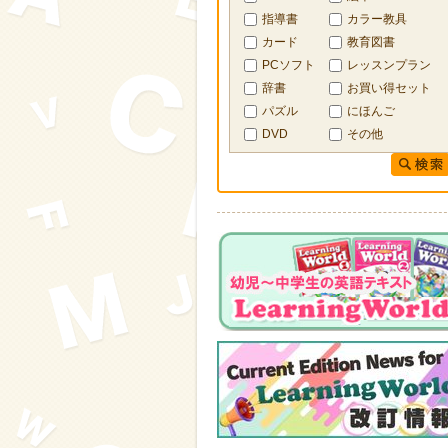
指導書
カラー教具
カード
教育図書
PCソフト
レッスンプラン
辞書
お買い得セット
パズル
にほんご
DVD
その他