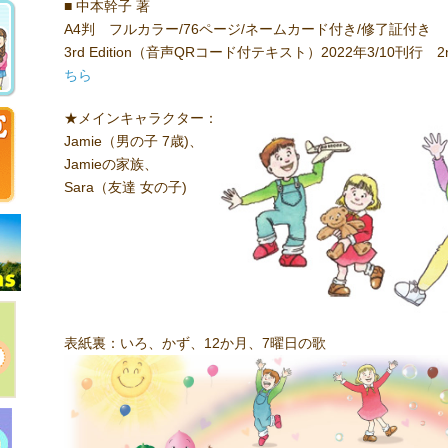
■ 中本幹子 著
A4判 フルカラー/76ページ/ネームカード付き/修了証付き
3rd Edition（音声QRコード付テキスト）2022年3/10刊行 2n
ちら
★メインキャラクター：
Jamie（男の子 7歳)、
Jamieの家族、
Sara（友達 女の子)
表紙裏：いろ、かず、12か月、7曜日の歌