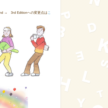
d → 3rd Editionへの変更点は
こ