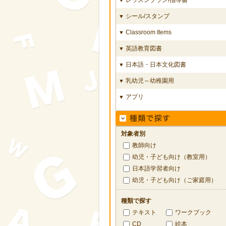
シール/スタンプ
▼
Classroom Items
▼
英語教育図書
▼
日本語・日本文化図書
▼
乳幼児～幼稚園用
▼
アプリ
▼
対象者別
教師向け
幼児・子ども向け（教室用）
日本語学習者向け
幼児・子ども向け（ご家庭用）
種類で探す
テキスト
ワークブック
CD
絵本