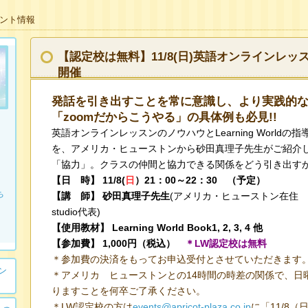
イベント情報
【認定校は無料】11/8(日)英語オンラインレッスンの
開催
発話を引き出すことを常に意識し、より実践的
「zoomだからこうやる」の具体例も必見!!
英語オンラインレッスンのノウハウとLearning World
を、アメリカ・ヒューストンから砂田真理子先生がご紹介し
「協力」。クラスの仲間と協力できる関係をどう引き出すか
【日 時】 11/8(
日
）21：00～22：30 （予定）
ち
【講 師】 砂田真理子先生
(アメリカ・ヒューストン在住 つ
studio代表)
【使用教材】 Learning World Book1, 2, 3, 4 他
【参加費】 1,000円（税込）
＊LW認定校は無料
＊参加費の決済をもってお申込受付とさせていただきます
ン
＊アメリカ ヒューストンとの14時間の時差の関係で、日
りますことを何卒ご了承ください。
＊LW認定校の方は
events@apricot-plaza.co.jp
に「11/8