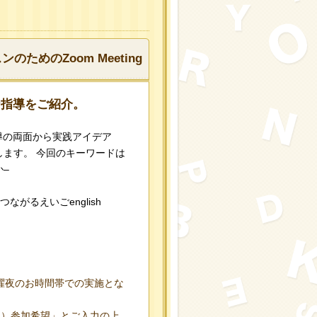
ためのZoom Meeting
な指導をご紹介。
の指導の両面から実践アイデア
ます。 今回のキーワードは
–
ながるえいごenglish
。
曜夜のお時間帯での実施とな
（日）参加希望」とご入力の上