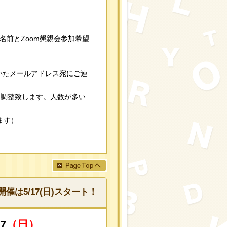
。
名前とZoom懇親会参加希望
。
いたメールアドレス宛にご連
に調整致します。人数が多い
ます）
催は5/17(日)スタート！
/7
（日）
,