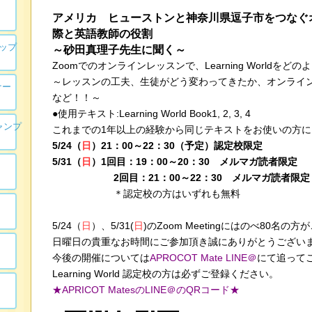
アメリカ ヒューストンと神奈川県逗子市をつなぐ
際と英語教師の役割
ョップ
～砂田真理子先生に聞く～
Zoomでのオンラインレッスンで、Learning Worldを
～レッスンの工夫、生徒がどう変わってきたか、オンライ
ナー
など！！～
●使用テキスト:Learning World Book1, 2, 3, 4
ャンプ
これまでの1年以上の経験から同じテキストをお使いの方
5/24（
日
）21：00～22：30（予定）認定校限定
5/31（
日
）1回目：19：00～20：30 メルマガ読者限定
2回目：21：00～22：30 メルマガ読者限定
＊認定校の方はいずれも無料
5/24（
日
）、5/31(
日
)のZoom Meetingにはのべ80名
日曜日の貴重なお時間にご参加頂き誠にありがとうござい
今後の開催については
APROCOT Mate LINE＠
にて追って
Learning World 認定校の方は必ずご登録ください。
★APRICOT MatesのLINE＠のQRコード★