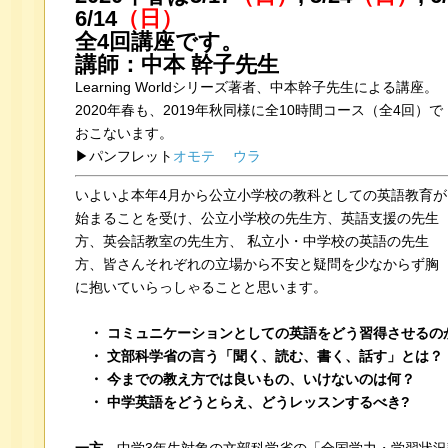
6/14
（日）
全4回講座です。
講師：中本 幹子先生
Learning Worldシリーズ著者、中本幹子先生による講座。
2020年春も、2019年秋同様に全10時間コース（全4回）で
おこないます。
▶パンフレット
オモテ
ウラ
いよいよ本年4月から公立小学校の教科としての英語教育が
始まることを受け、公立小学校の先生方、英語支援の先生
方、英会話教室の先生方、 私立小・中学校の英語の先生
方、皆さんそれぞれの立場から不安と疑問を少なからず胸
に抱いていらっしゃることと思います。
・ コミュニケーションとしての英語をどう習得させるの
・ 文部科学省の言う「聞く、読む、書く、話す」とは？
・ 今までの教え方では良いもの、いけないのは何？
・ 中学英語をどうとらえ、どうレッスンするべき?
e