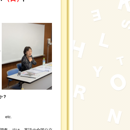
か？
tc.