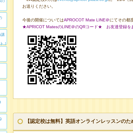
めの
お送りください。
の
今後の開催については
APROCOT Mate LINE＠
にてその都
★APRICOT MatesのLINE＠のQRコード★ お友達登録
の講
ート！
O
9
【認定校は無料】英語オンラインレッスンのためのZo