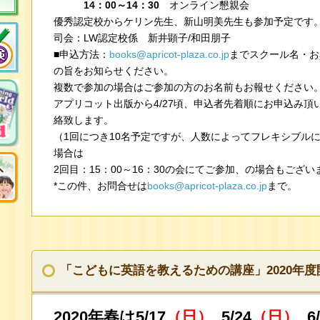
14：00～14：30
オンライン懇親会
優秀認定校からケリン先生、新山明美先生も参加予定です
司会：LW認定校係 新井顕子/和田朋子
■申込方法：
books@apricot-plaza.co.jp
までスクール名・お
の旨をお知らせください。
複数で参加の場合はご参加の方のお名前もお報せください
アプリコット出版から4/27頃、申込者先着順にお申込み頂
絡致します。
（1回につき10名予定ですが、人数によってフレキシブル
場合は
2回目：15：00～16：30の会にてご参加、の場合もござい
*この件、お問合せは
books@apricot-plaza.co.jp
まで。
「こどもに英語を教えるための講座」2020年度開
2020年春は5/17
（日）
,
5/24
（日）
, 6