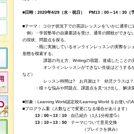
■日時：2020年4/29（水・祝日） PM13：00～14：30（
■テーマ： コロナ状況下での英語レッスンを“いかに通常に
例）・学習塾等の自粛要請を受け、通常の開校ができな
の現状、問題点を探る。
・既に実施しているオンラインレッスンの実際をシェ
形態を模索する。
課題の与え方、Writingの宿題、達成したことの
オンラインレッスンができない生徒はどうするか（
など）
レッスン時間は? お月謝は？ 幼児クラスは？ 
・様々な悩みや問題点、課題点を見つけ出し、解決策
■対象：Learning World認定校/Learning World をお使いの
■プログラム案（人数などで変更になる場合があります）
13：00～13：10
自己紹介（1人1分程度💦）
13：10～13：50
テーマについて意見交換
（ブレイクを挟み）