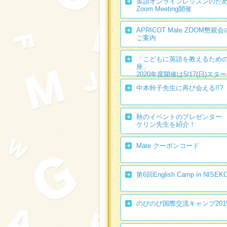
英語オンラインレッスンのた
Zoom Meeting開催
APRICOT Mate ZOOM懇親会
ご案内
「こどもに英語を教えるため
座」
2020年度開催は5/17(日)スタ
中本幹子先生に再び会える!!?
秋のイベントのプレゼンター
ケリン先生を紹介！
Mate クーポンコード
第6回English Camp in NISEK
のびのび国際交流キャンプ201