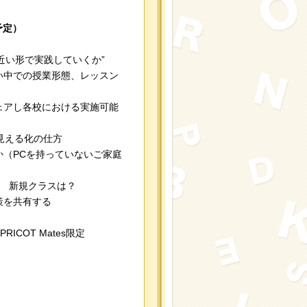
予定）
近い形で実践していくか”
い中での授業形態、レッスン
アし各校における実施可能
見える化の仕方
PCを持っていないご家庭
新規クラスは？
を共有する
APRICOT Mates限定