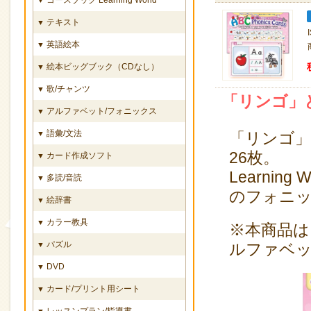
テキスト
▼
英語絵本
▼
絵本ビッグブック（CDなし）
▼
歌/チャンツ
▼
「リンゴ」
アルファベット/フォニックス
▼
語彙/文法
▼
「リンゴ
26枚。
カード作成ソフト
▼
Learning 
多読/音読
▼
のフォニ
絵辞書
▼
カラー教具
▼
※本商品は
パズル
▼
ルファベ
DVD
▼
カード/プリント用シート
▼
レッスンプラン/指導書
▼