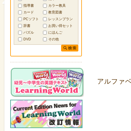
指導書
カラー教具
カード
教育図書
PCソフト
レッスンプラン
辞書
お買い得セット
パズル
にほんご
DVD
その他
アルファ