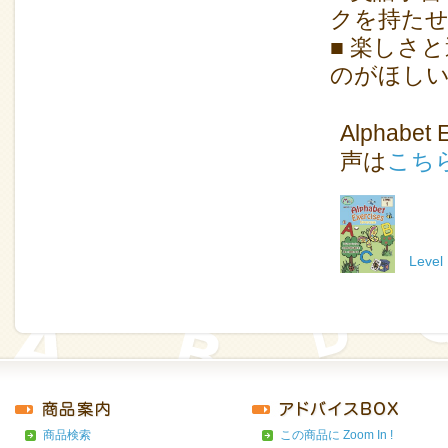
クを持た
■ 楽しさ
のがほし
Alphab
声は
こち
Level
商品検索
この商品に Zoom In !