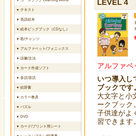
LEVEL 
テキスト
▼
英語絵本
▼
絵本ビッグブック（CDなし）
▼
歌/チャンツ
▼
アルファベット/フォニックス
▼
語彙/文法
▼
アルファベ
カード作成ソフト
▼
いつ導入し
多読/音読
▼
ブックです
絵辞書
▼
大文字と小
カラー教具
▼
ークブック
パズル
▼
子供達がよ
DVD
▼
習できます
カード/プリント用シート
▼
レッスンプラン/指導書
▼