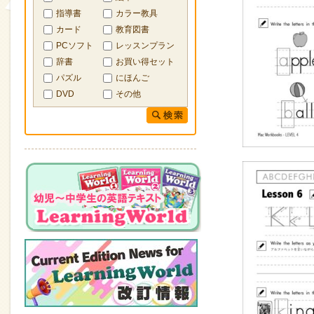
指導書
カラー教具
カード
教育図書
PCソフト
レッスンプラン
辞書
お買い得セット
パズル
にほんご
DVD
その他