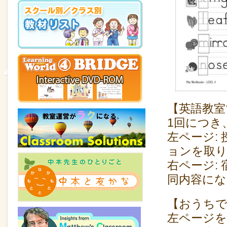
【英語教室
1回につき
左ページ:
ョンを取
右ページ:
同内容に
【おうち
左ページを