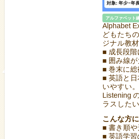
アルファベット
Alphab
どもたち
ジナル教
■ 成長段
■ 囲み線
■ 巻末に
■ 英語と
いやすい
Listen
ラスした
こんな方
■ 書き順
■ 英語学