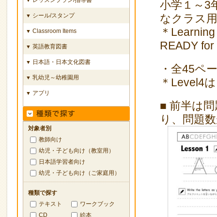
小学１～3
シール/スタンプ
なクラス
▼
＊Learnin
Classroom Items
▼
READY f
英語教育図書
▼
日本語・日本文化図書
▼
・全45ペ
乳幼児～幼稚園用
▼
＊Leve
アプリ
▼
■ 前半は
り、問題数
対象者別
教師向け
幼児・子ども向け（教室用）
日本語学習者向け
幼児・子ども向け（ご家庭用）
種類で探す
テキスト
ワークブック
CD
絵本