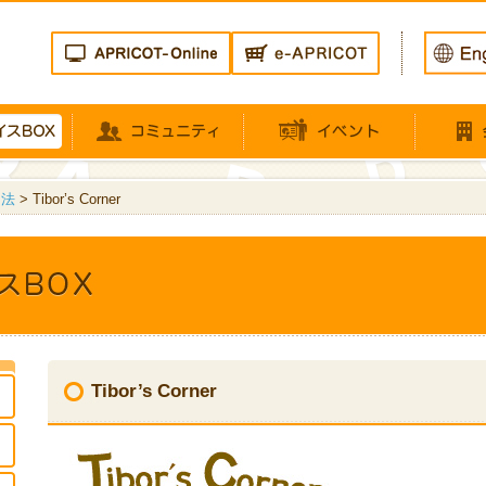
用法
> Tibor’s Corner
Tibor’s Corner