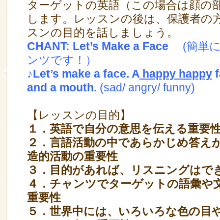
ターゲットの英語（この場合は顔の
します。レッスンの後は、保護者の
スンの目的を話しましょう。
CHANT: Let’s Make a Face
(簡単にr
ンツです！）
♪Let’s make a face. A
happy happy
f
and a mouth.
(sad/ angry/ funny)
【レッスンの目的】
１．英語で自分の意思を伝える重要
２．言語活動の中であらかじめ答え
造的活動の重要性
３．目的があれば、リスニングはで
４．チャンツでターゲットの語彙や
重要性
５．世界中には、いろいろな色の目