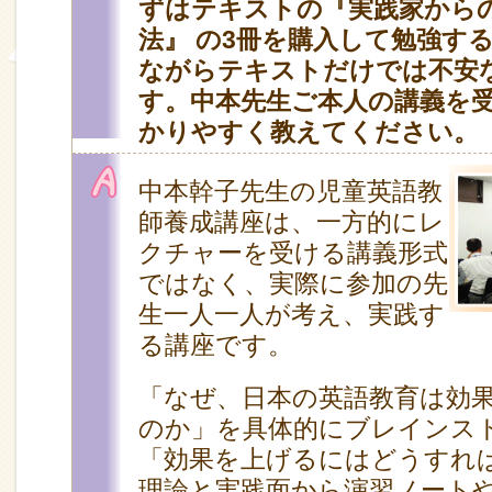
ずはテキストの『実践家から
法』 の3冊を購入して勉強す
ながらテキストだけでは不安
す。中本先生ご本人の講義を
かりやすく教えてください。
中本幹子先生の児童英語教
師養成講座は、一方的にレ
クチャーを受ける講義形式
ではなく、実際に参加の先
生一人一人が考え、実践す
る講座です。
「なぜ、日本の英語教育は効
のか」を具体的にブレインス
「効果を上げるにはどうすれ
理論と実践面から演習ノート