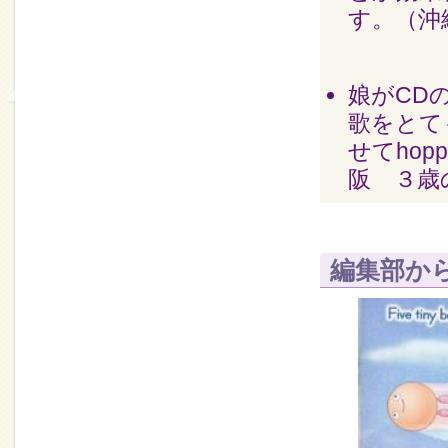
す。（沖
娘がCDの歌One
歌をとて
せてhop
阪 ３歳
編集部か