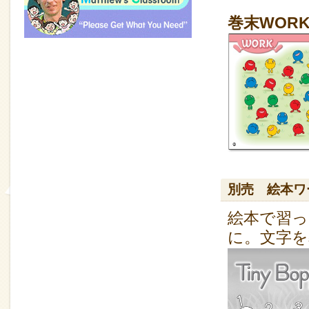
巻末WOR
別売 絵本ワ
絵本で習っ
に。文字