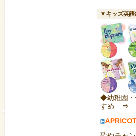
▼キッズ英
◆幼稚園・
すめ ⇒ BI
APRIC
歌やチャ