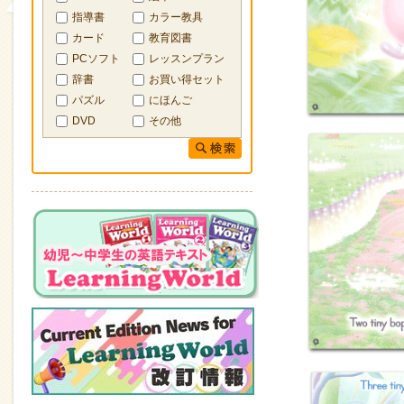
指導書
カラー教具
カード
教育図書
PCソフト
レッスンプラン
辞書
お買い得セット
パズル
にほんご
DVD
その他