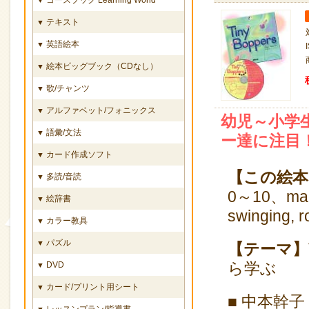
テキスト
▼
英語絵本
▼
絵本ビッグブック（CDなし）
▼
歌/チャンツ
▼
アルファベット/フォニックス
▼
幼児～小学
語彙/文法
▼
ー達に注目
カード作成ソフト
▼
【この絵本
多読/音読
▼
0～10、many/ 
絵辞書
▼
swinging, r
カラー教具
▼
パズル
▼
【テーマ】
ら学ぶ
DVD
▼
カード/プリント用シート
▼
■ 中本幹子
レッスンプラン/指導書
▼