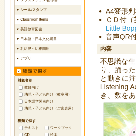
A4変形
シール/スタンプ
▼
ＣＤ付（
Classroom Items
▼
Little Bo
英語教育図書
▼
音声QR
日本語・日本文化図書
▼
内容
乳幼児～幼稚園用
▼
アプリ
▼
不思議な生
り、踊っ
と動きに注
対象者別
Listeni
教師向け
き、数を
幼児・子ども向け（教室用）
日本語学習者向け
幼児・子ども向け（ご家庭用）
種類で探す
テキスト
ワークブック
CD
絵本