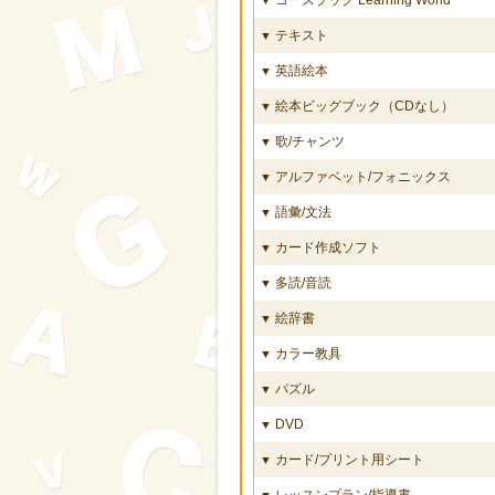
テキスト
▼
英語絵本
▼
絵本ビッグブック（CDなし）
▼
歌/チャンツ
▼
アルファベット/フォニックス
▼
語彙/文法
▼
カード作成ソフト
▼
多読/音読
▼
絵辞書
▼
カラー教具
▼
パズル
▼
DVD
▼
カード/プリント用シート
▼
レッスンプラン/指導書
▼