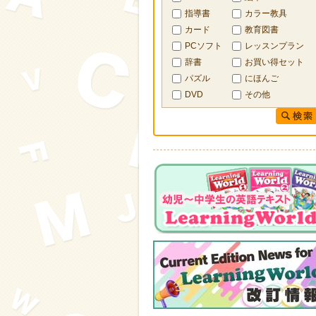
指導書
カラー教具
カード
教育図書
PCソフト
レッスンプラン
辞書
お買い得セット
パズル
にほんご
DVD
その他