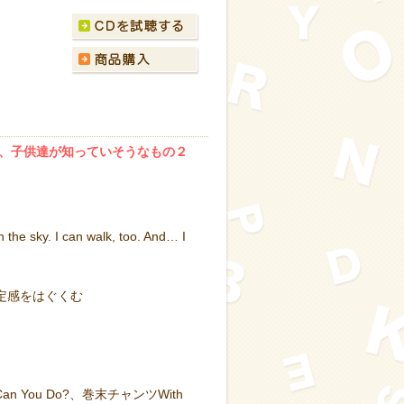
、子供達が知っていそうなもの２
 the sky. I can walk, too. And… I
定感をはぐくむ
You Do?、巻末チャンツWith