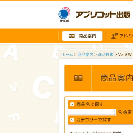
ホーム
>
商品案内
>
商品検索
> Vol.9 W
コースブック Learning World
▼