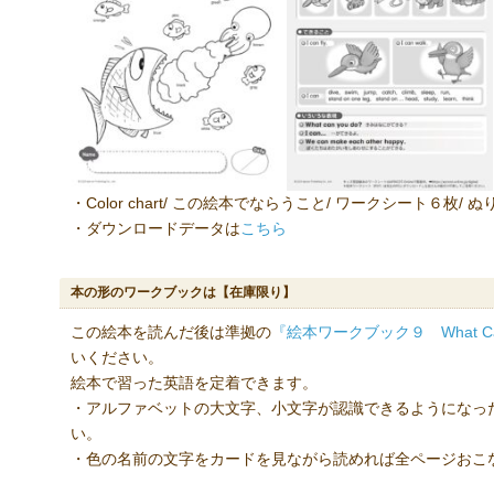
・Color chart/ この絵本でならうこと/ ワークシート６枚/ 
・ダウンロードデータは
こちら
本の形のワークブックは【在庫限り】
この絵本を読んだ後は準拠の
『絵本ワークブック９ What Can
いください。
絵本で習った英語を定着できます。
・アルファベットの大文字、小文字が認識できるようになっ
い。
・色の名前の文字をカードを見ながら読めれば全ページおこ