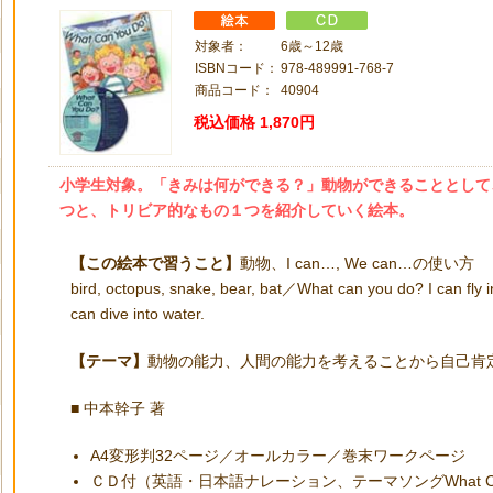
対象者：
6歳～12歳
ISBNコード：
978-489991-768-7
商品コード：
40904
税込価格
1,870円
小学生対象。「きみは何ができる？」動物ができることとして
つと、トリビア的なもの１つを紹介していく絵本。
【この絵本で習うこと】
動物、I can…, We can…の使い方
bird, octopus, snake, bear, bat／What can you do? I can fly in
can dive into water.
【テーマ】
動物の能力、人間の能力を考えることから自己肯
■ 中本幹子 著
A4変形判32ページ／オールカラー／巻末ワークページ
ＣＤ付（英語・日本語ナレーション、テーマソングWhat Can 