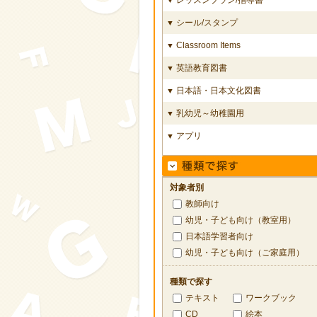
シール/スタンプ
▼
Classroom Items
▼
英語教育図書
▼
日本語・日本文化図書
▼
乳幼児～幼稚園用
▼
アプリ
▼
対象者別
教師向け
幼児・子ども向け（教室用）
日本語学習者向け
幼児・子ども向け（ご家庭用）
種類で探す
テキスト
ワークブック
CD
絵本